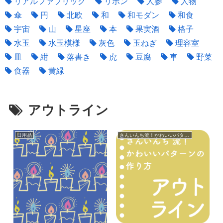
リアルファブリック
リボン
人参
人物
傘
円
北欧
和
和モダン
和食
宇宙
山
星座
本
果実酒
格子
水玉
水玉模様
灰色
玉ねぎ
理容室
皿
紺
落書き
虎
豆腐
車
野菜
食器
黄緑
アウトライン
日用品
さんいんち流！かわいいパターンの作り方