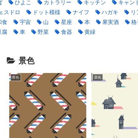
ぱ
ひよこ
カトラリー
キッチン
キャン
ェスドロ
ドット模様
ナイフ
ハガキ
リ
和食
宇宙
山
星座
本
果実酒
格
豆腐
車
野菜
食器
黄緑
景色
景色
景色