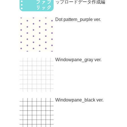
ップロードデータ作成編
Dot pattern_purple ver.
Windowpane_gray ver.
Windowpane_black ver.