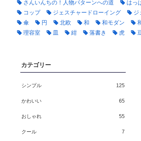
さんいんちの！人物パターンへの道
はっ
コップ
ジェスチャードローイング
ジ
傘
円
北欧
和
和モダン
理容室
皿
紺
落書き
虎
カテゴリー
シンプル
125
かわいい
65
おしゃれ
55
クール
7