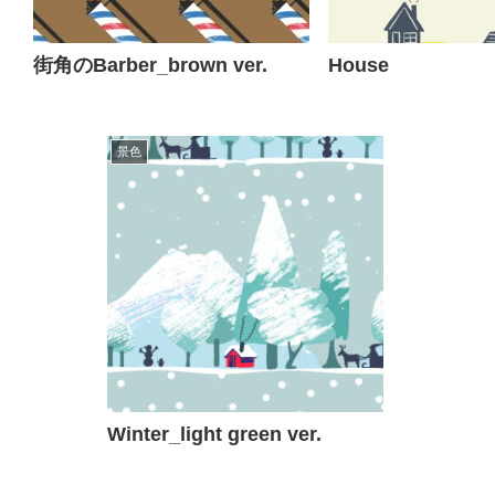
街角のBarber_brown ver.
House
景色
Winter_light green ver.