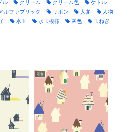
ドル
クリーム
クリーム色
ケトル
アルファブリック
リボン
人参
人物
子
水玉
水玉模様
灰色
玉ねぎ
景色