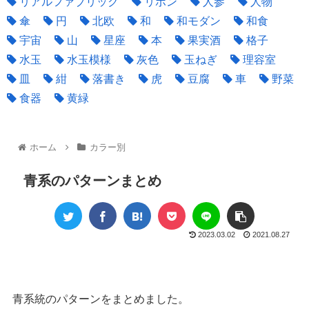
リアルファブリック
リボン
人参
人物
傘
円
北欧
和
和モダン
和食
宇宙
山
星座
本
果実酒
格子
水玉
水玉模様
灰色
玉ねぎ
理容室
皿
紺
落書き
虎
豆腐
車
野菜
食器
黄緑
ホーム
カラー別
青系のパターンまとめ
2023.03.02
2021.08.27
青系統のパターンをまとめました。