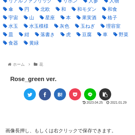
リアルファブリック
リボン
人参
人物
傘
円
北欧
和
和モダン
和食
宇宙
山
星座
本
果実酒
格子
水玉
水玉模様
灰色
玉ねぎ
理容室
皿
紺
落書き
虎
豆腐
車
野菜
食器
黄緑
ホーム
花
Rose_green ver.
2023.04.25
2021.01.29
画像長押し、もしくは右クリックで保存できます。