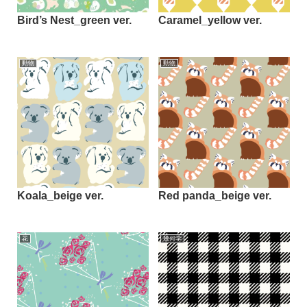
Bird’s Nest_green ver.
Caramel_yellow ver.
動物
動物
Koala_beige ver.
Red panda_beige ver.
花
幾何学