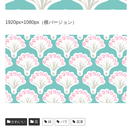
1920px×1080px（横バージョン）
かわいい
花
緑
バラ
花束