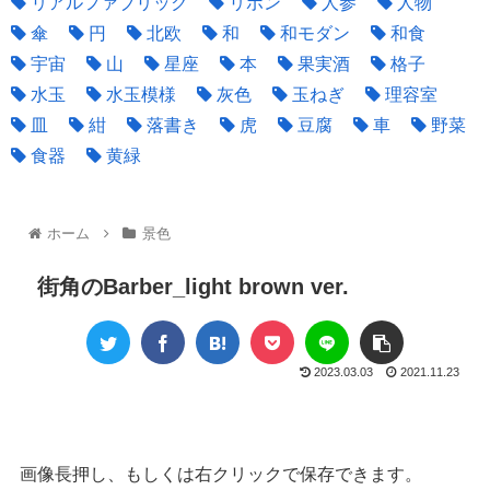
リアルファブリック
リボン
人参
人物
傘
円
北欧
和
和モダン
和食
宇宙
山
星座
本
果実酒
格子
水玉
水玉模様
灰色
玉ねぎ
理容室
皿
紺
落書き
虎
豆腐
車
野菜
食器
黄緑
ホーム
景色
街角のBarber_light brown ver.
2023.03.03
2021.11.23
画像長押し、もしくは右クリックで保存できます。