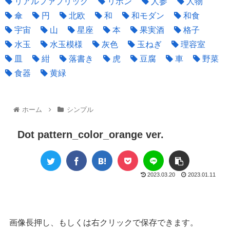
リアルファブリック
リボン
人参
人物
傘
円
北欧
和
和モダン
和食
宇宙
山
星座
本
果実酒
格子
水玉
水玉模様
灰色
玉ねぎ
理容室
皿
紺
落書き
虎
豆腐
車
野菜
食器
黄緑
ホーム
シンプル
Dot pattern_color_orange ver.
2023.03.20
2023.01.11
画像長押し、もしくは右クリックで保存できます。