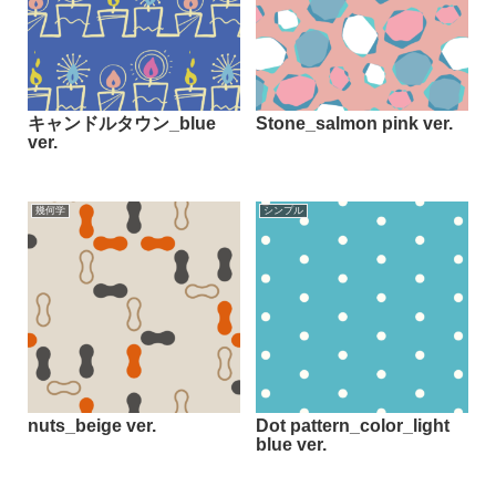
キャンドルタウン_blue
Stone_salmon pink ver.
ver.
幾何学
シンプル
nuts_beige ver.
Dot pattern_color_light
blue ver.