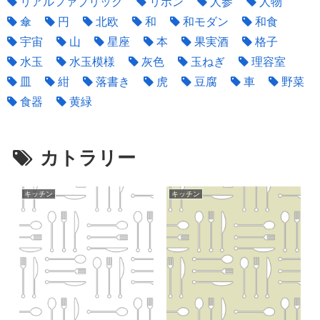
リアルファブリック
リボン
人参
人物
傘
円
北欧
和
和モダン
和食
宇宙
山
星座
本
果実酒
格子
水玉
水玉模様
灰色
玉ねぎ
理容室
皿
紺
落書き
虎
豆腐
車
野菜
食器
黄緑
カトラリー
キッチン
キッチン