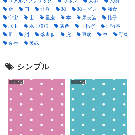
リアルファブリック
リボン
人参
人物
傘
円
北欧
和
和モダン
和食
宇宙
山
星座
本
果実酒
格子
水玉
水玉模様
灰色
玉ねぎ
理容室
皿
紺
落書き
虎
豆腐
車
野菜
食器
黄緑
シンプル
シンプル
シンプル