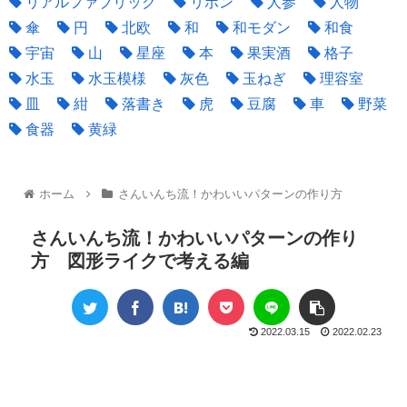
リアルファブリック
リボン
人参
人物
傘
円
北欧
和
和モダン
和食
宇宙
山
星座
本
果実酒
格子
水玉
水玉模様
灰色
玉ねぎ
理容室
皿
紺
落書き
虎
豆腐
車
野菜
食器
黄緑
ホーム
さんいんち流！かわいいパターンの作り方
さんいんち流！かわいいパターンの作り
方 図形ライクで考える編
2022.03.15
2022.02.23