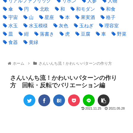
リアルファブリック
リボン
人参
人物
傘
円
北欧
和
和モダン
和食
宇宙
山
星座
本
果実酒
格子
水玉
水玉模様
灰色
玉ねぎ
理容室
皿
紺
落書き
虎
豆腐
車
野菜
食器
黄緑
ホーム
さんいんち流！かわいいパターンの作り方
さんいんち流！かわいいパターンの作り
方 回転・反転でバリエーション編
2021.11.25
2021.05.28